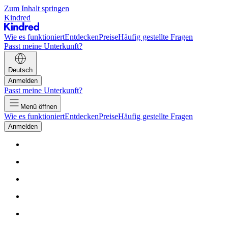
Zum Inhalt springen
Kindred
Wie es funktioniert
Entdecken
Preise
Häufig gestellte Fragen
Passt meine Unterkunft?
Deutsch
Anmelden
Passt meine Unterkunft?
Menü öffnen
Wie es funktioniert
Entdecken
Preise
Häufig gestellte Fragen
Anmelden