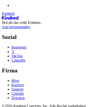
Kindred
Hol dir das volle Erlebnis.
App herunterladen
Sozial
Instagram
𝕏
TikTok
LinkedIn
Firma
Blog
Karriere
Support
Gründer
Drücken
©2026 Kindred Concepts, Inc. Alle Rechte vorbehalten.