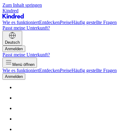
Zum Inhalt springen
Kindred
Wie es funktioniert
Entdecken
Preise
Häufig gestellte Fragen
Passt meine Unterkunft?
Deutsch
Anmelden
Passt meine Unterkunft?
Menü öffnen
Wie es funktioniert
Entdecken
Preise
Häufig gestellte Fragen
Anmelden