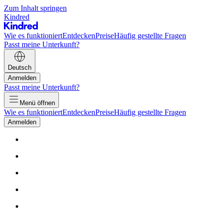
Zum Inhalt springen
Kindred
Wie es funktioniert
Entdecken
Preise
Häufig gestellte Fragen
Passt meine Unterkunft?
Deutsch
Anmelden
Passt meine Unterkunft?
Menü öffnen
Wie es funktioniert
Entdecken
Preise
Häufig gestellte Fragen
Anmelden