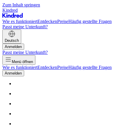
Zum Inhalt springen
Kindred
Wie es funktioniert
Entdecken
Preise
Häufig gestellte Fragen
Passt meine Unterkunft?
Deutsch
Anmelden
Passt meine Unterkunft?
Menü öffnen
Wie es funktioniert
Entdecken
Preise
Häufig gestellte Fragen
Anmelden