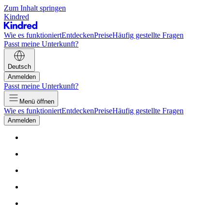
Zum Inhalt springen
Kindred
Wie es funktioniert
Entdecken
Preise
Häufig gestellte Fragen
Passt meine Unterkunft?
Deutsch
Anmelden
Passt meine Unterkunft?
Menü öffnen
Wie es funktioniert
Entdecken
Preise
Häufig gestellte Fragen
Anmelden