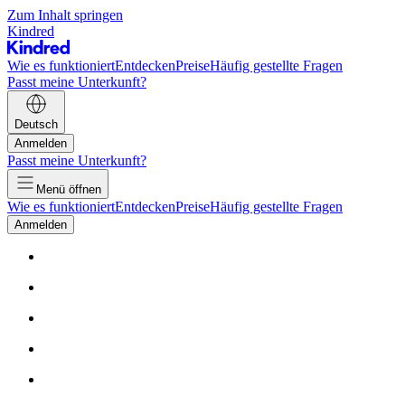
Zum Inhalt springen
Kindred
Wie es funktioniert
Entdecken
Preise
Häufig gestellte Fragen
Passt meine Unterkunft?
Deutsch
Anmelden
Passt meine Unterkunft?
Menü öffnen
Wie es funktioniert
Entdecken
Preise
Häufig gestellte Fragen
Anmelden