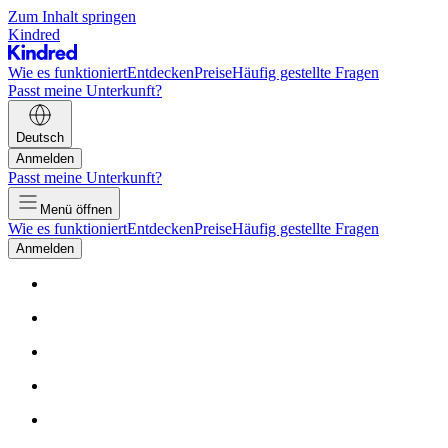
Zum Inhalt springen
Kindred
Wie es funktioniert
Entdecken
Preise
Häufig gestellte Fragen
Passt meine Unterkunft?
Deutsch
Anmelden
Passt meine Unterkunft?
Menü öffnen
Wie es funktioniert
Entdecken
Preise
Häufig gestellte Fragen
Anmelden