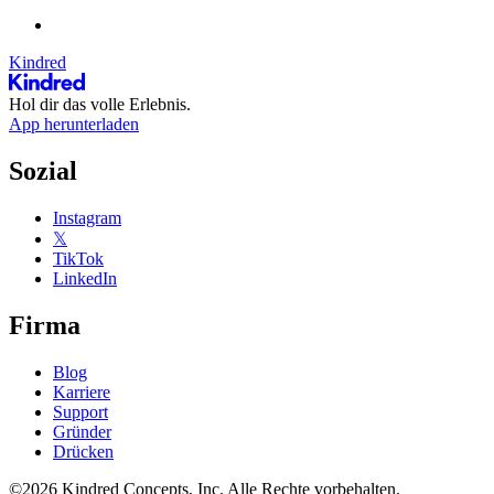
Kindred
Hol dir das volle Erlebnis.
App herunterladen
Sozial
Instagram
𝕏
TikTok
LinkedIn
Firma
Blog
Karriere
Support
Gründer
Drücken
©2026 Kindred Concepts, Inc. Alle Rechte vorbehalten.