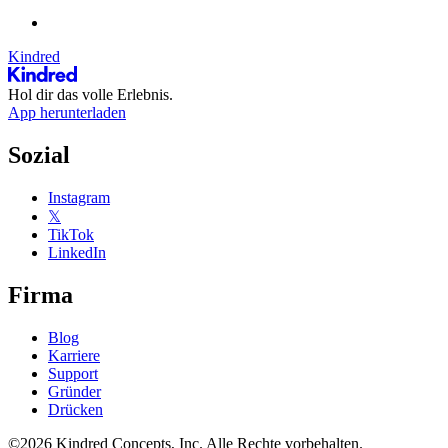
Kindred
Hol dir das volle Erlebnis.
App herunterladen
Sozial
Instagram
𝕏
TikTok
LinkedIn
Firma
Blog
Karriere
Support
Gründer
Drücken
©2026 Kindred Concepts, Inc. Alle Rechte vorbehalten.