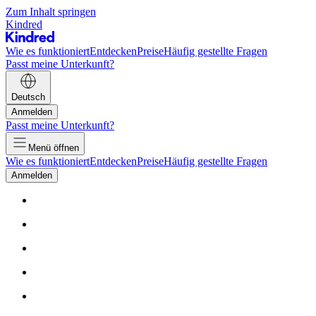
Zum Inhalt springen
Kindred
Wie es funktioniert
Entdecken
Preise
Häufig gestellte Fragen
Passt meine Unterkunft?
Deutsch
Anmelden
Passt meine Unterkunft?
Menü öffnen
Wie es funktioniert
Entdecken
Preise
Häufig gestellte Fragen
Anmelden