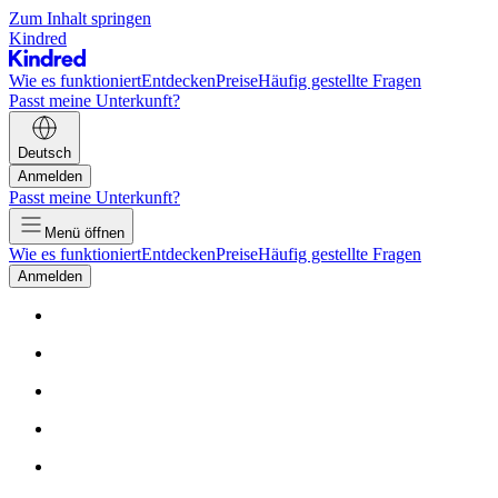
Zum Inhalt springen
Kindred
Wie es funktioniert
Entdecken
Preise
Häufig gestellte Fragen
Passt meine Unterkunft?
Deutsch
Anmelden
Passt meine Unterkunft?
Menü öffnen
Wie es funktioniert
Entdecken
Preise
Häufig gestellte Fragen
Anmelden