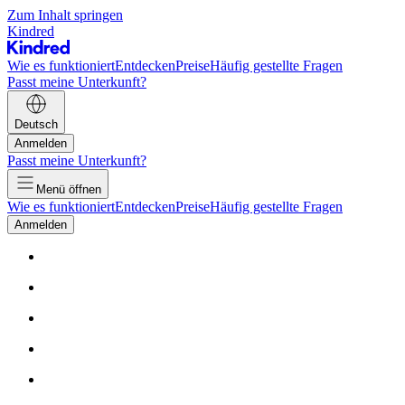
Zum Inhalt springen
Kindred
Wie es funktioniert
Entdecken
Preise
Häufig gestellte Fragen
Passt meine Unterkunft?
Deutsch
Anmelden
Passt meine Unterkunft?
Menü öffnen
Wie es funktioniert
Entdecken
Preise
Häufig gestellte Fragen
Anmelden