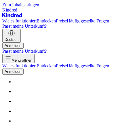
Zum Inhalt springen
Kindred
Wie es funktioniert
Entdecken
Preise
Häufig gestellte Fragen
Passt meine Unterkunft?
Deutsch
Anmelden
Passt meine Unterkunft?
Menü öffnen
Wie es funktioniert
Entdecken
Preise
Häufig gestellte Fragen
Anmelden