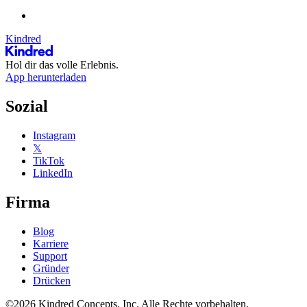
Kindred
Hol dir das volle Erlebnis.
App herunterladen
Sozial
Instagram
𝕏
TikTok
LinkedIn
Firma
Blog
Karriere
Support
Gründer
Drücken
©2026 Kindred Concepts, Inc. Alle Rechte vorbehalten.