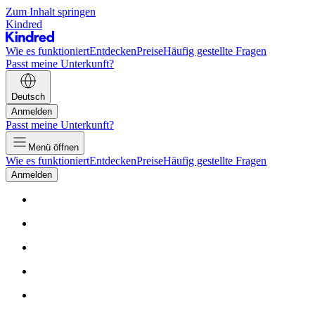
Zum Inhalt springen
Kindred
Wie es funktioniert
Entdecken
Preise
Häufig gestellte Fragen
Passt meine Unterkunft?
Deutsch
Anmelden
Passt meine Unterkunft?
Menü öffnen
Wie es funktioniert
Entdecken
Preise
Häufig gestellte Fragen
Anmelden