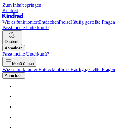
Zum Inhalt springen
Kindred
Wie es funktioniert
Entdecken
Preise
Häufig gestellte Fragen
Passt meine Unterkunft?
Deutsch
Anmelden
Passt meine Unterkunft?
Menü öffnen
Wie es funktioniert
Entdecken
Preise
Häufig gestellte Fragen
Anmelden