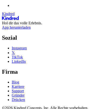
Kindred
Hol dir das volle Erlebnis.
App herunterladen
Sozial
Instagram
𝕏
TikTok
LinkedIn
Firma
Blog
Karriere
Support
Gründer
Drücken
©2026 Kindred Concepts, Inc. Alle Rechte vorbehalten.