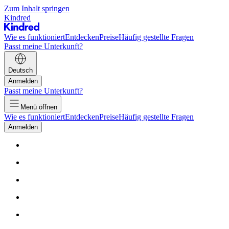
Zum Inhalt springen
Kindred
Wie es funktioniert
Entdecken
Preise
Häufig gestellte Fragen
Passt meine Unterkunft?
Deutsch
Anmelden
Passt meine Unterkunft?
Menü öffnen
Wie es funktioniert
Entdecken
Preise
Häufig gestellte Fragen
Anmelden