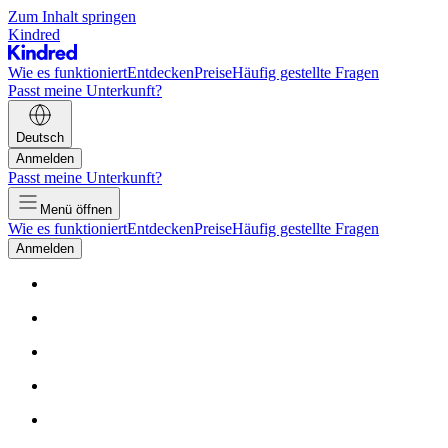
Zum Inhalt springen
Kindred
Wie es funktioniert
Entdecken
Preise
Häufig gestellte Fragen
Passt meine Unterkunft?
Deutsch
Anmelden
Passt meine Unterkunft?
Menü öffnen
Wie es funktioniert
Entdecken
Preise
Häufig gestellte Fragen
Anmelden