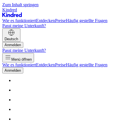
Zum Inhalt springen
Kindred
Wie es funktioniert
Entdecken
Preise
Häufig gestellte Fragen
Passt meine Unterkunft?
Deutsch
Anmelden
Passt meine Unterkunft?
Menü öffnen
Wie es funktioniert
Entdecken
Preise
Häufig gestellte Fragen
Anmelden