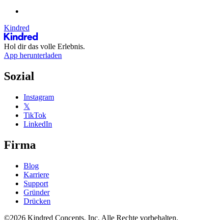
Kindred
Hol dir das volle Erlebnis.
App herunterladen
Sozial
Instagram
𝕏
TikTok
LinkedIn
Firma
Blog
Karriere
Support
Gründer
Drücken
©2026 Kindred Concepts, Inc. Alle Rechte vorbehalten.