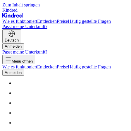
Zum Inhalt springen
Kindred
Wie es funktioniert
Entdecken
Preise
Häufig gestellte Fragen
Passt meine Unterkunft?
Deutsch
Anmelden
Passt meine Unterkunft?
Menü öffnen
Wie es funktioniert
Entdecken
Preise
Häufig gestellte Fragen
Anmelden