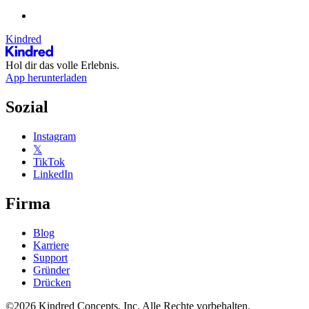
Kindred
Hol dir das volle Erlebnis.
App herunterladen
Sozial
Instagram
𝕏
TikTok
LinkedIn
Firma
Blog
Karriere
Support
Gründer
Drücken
©2026 Kindred Concepts, Inc. Alle Rechte vorbehalten.