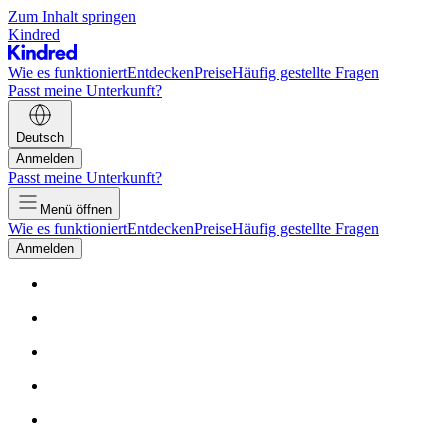
Zum Inhalt springen
Kindred
Wie es funktioniert
Entdecken
Preise
Häufig gestellte Fragen
Passt meine Unterkunft?
Deutsch
Anmelden
Passt meine Unterkunft?
Menü öffnen
Wie es funktioniert
Entdecken
Preise
Häufig gestellte Fragen
Anmelden