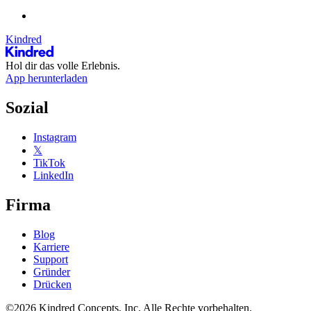
Kindred
Hol dir das volle Erlebnis.
App herunterladen
Sozial
Instagram
𝕏
TikTok
LinkedIn
Firma
Blog
Karriere
Support
Gründer
Drücken
©2026 Kindred Concepts, Inc. Alle Rechte vorbehalten.