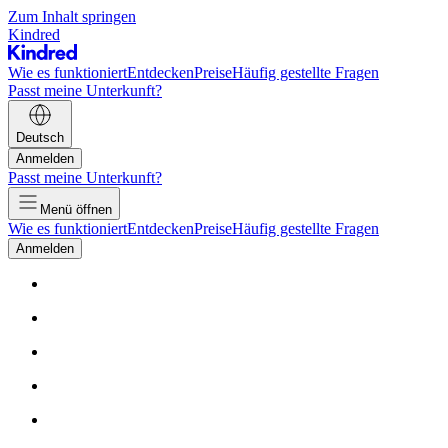
Zum Inhalt springen
Kindred
Wie es funktioniert
Entdecken
Preise
Häufig gestellte Fragen
Passt meine Unterkunft?
Deutsch
Anmelden
Passt meine Unterkunft?
Menü öffnen
Wie es funktioniert
Entdecken
Preise
Häufig gestellte Fragen
Anmelden