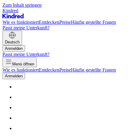
Zum Inhalt springen
Kindred
Wie es funktioniert
Entdecken
Preise
Häufig gestellte Fragen
Passt meine Unterkunft?
Deutsch
Anmelden
Passt meine Unterkunft?
Menü öffnen
Wie es funktioniert
Entdecken
Preise
Häufig gestellte Fragen
Anmelden