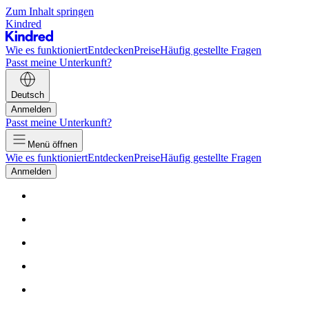
Zum Inhalt springen
Kindred
Wie es funktioniert
Entdecken
Preise
Häufig gestellte Fragen
Passt meine Unterkunft?
Deutsch
Anmelden
Passt meine Unterkunft?
Menü öffnen
Wie es funktioniert
Entdecken
Preise
Häufig gestellte Fragen
Anmelden