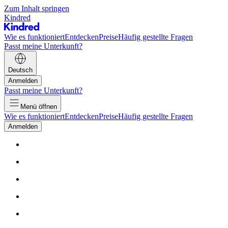
Zum Inhalt springen
Kindred
Wie es funktioniert
Entdecken
Preise
Häufig gestellte Fragen
Passt meine Unterkunft?
Deutsch
Anmelden
Passt meine Unterkunft?
Menü öffnen
Wie es funktioniert
Entdecken
Preise
Häufig gestellte Fragen
Anmelden