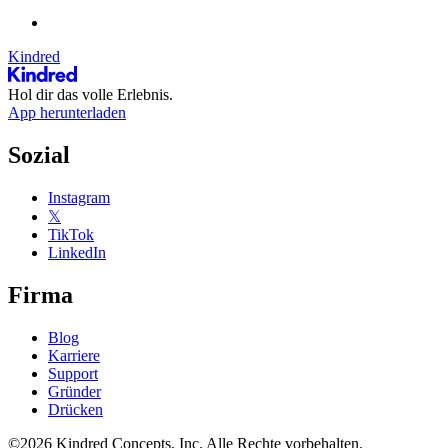
Kindred
Hol dir das volle Erlebnis.
App herunterladen
Sozial
Instagram
𝕏
TikTok
LinkedIn
Firma
Blog
Karriere
Support
Gründer
Drücken
©2026 Kindred Concepts, Inc. Alle Rechte vorbehalten.