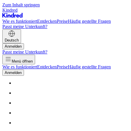
Zum Inhalt springen
Kindred
Wie es funktioniert
Entdecken
Preise
Häufig gestellte Fragen
Passt meine Unterkunft?
Deutsch
Anmelden
Passt meine Unterkunft?
Menü öffnen
Wie es funktioniert
Entdecken
Preise
Häufig gestellte Fragen
Anmelden