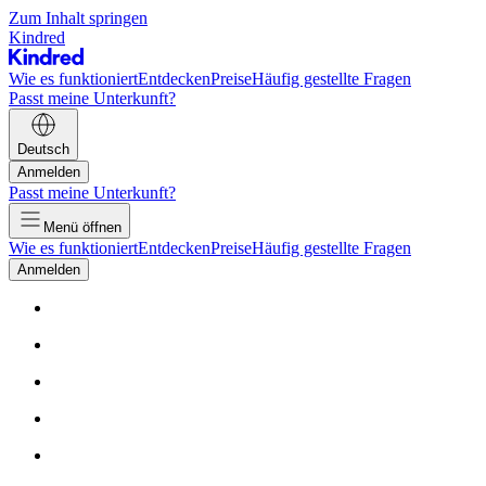
Zum Inhalt springen
Kindred
Wie es funktioniert
Entdecken
Preise
Häufig gestellte Fragen
Passt meine Unterkunft?
Deutsch
Anmelden
Passt meine Unterkunft?
Menü öffnen
Wie es funktioniert
Entdecken
Preise
Häufig gestellte Fragen
Anmelden