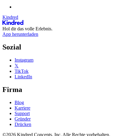
Kindred
Hol dir das volle Erlebnis.
App herunterladen
Sozial
Instagram
𝕏
TikTok
LinkedIn
Firma
Blog
Karriere
Support
Gründer
Drücken
©2026 Kindred Concepts, Inc. Alle Rechte vorbehalten.