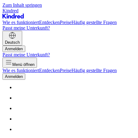
Zum Inhalt springen
Kindred
Wie es funktioniert
Entdecken
Preise
Häufig gestellte Fragen
Passt meine Unterkunft?
Deutsch
Anmelden
Passt meine Unterkunft?
Menü öffnen
Wie es funktioniert
Entdecken
Preise
Häufig gestellte Fragen
Anmelden