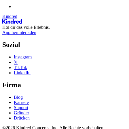
Kindred
Hol dir das volle Erlebnis.
App herunterladen
Sozial
Instagram
𝕏
TikTok
LinkedIn
Firma
Blog
Karriere
Support
Gründer
Drücken
©2026 Kindred Concepts, Inc. Alle Rechte vorbehalten.