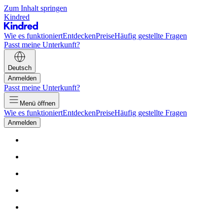
Zum Inhalt springen
Kindred
Wie es funktioniert
Entdecken
Preise
Häufig gestellte Fragen
Passt meine Unterkunft?
Deutsch
Anmelden
Passt meine Unterkunft?
Menü öffnen
Wie es funktioniert
Entdecken
Preise
Häufig gestellte Fragen
Anmelden