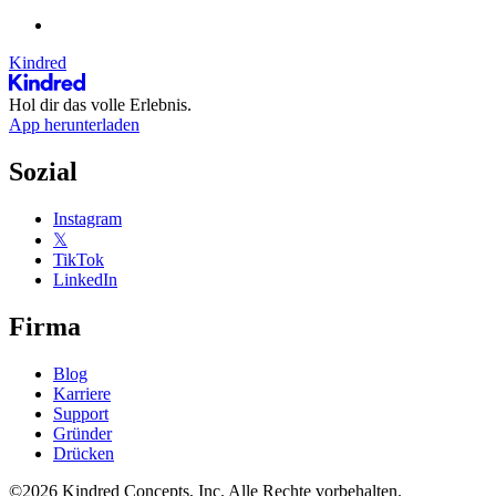
Kindred
Hol dir das volle Erlebnis.
App herunterladen
Sozial
Instagram
𝕏
TikTok
LinkedIn
Firma
Blog
Karriere
Support
Gründer
Drücken
©2026 Kindred Concepts, Inc. Alle Rechte vorbehalten.