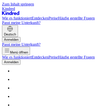
Zum Inhalt springen
Kindred
Wie es funktioniert
Entdecken
Preise
Häufig gestellte Fragen
Passt meine Unterkunft?
Deutsch
Anmelden
Passt meine Unterkunft?
Menü öffnen
Wie es funktioniert
Entdecken
Preise
Häufig gestellte Fragen
Anmelden