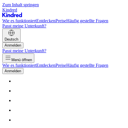
Zum Inhalt springen
Kindred
Wie es funktioniert
Entdecken
Preise
Häufig gestellte Fragen
Passt meine Unterkunft?
Deutsch
Anmelden
Passt meine Unterkunft?
Menü öffnen
Wie es funktioniert
Entdecken
Preise
Häufig gestellte Fragen
Anmelden