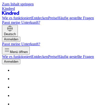
Zum Inhalt springen
Kindred
Wie es funktioniert
Entdecken
Preise
Häufig gestellte Fragen
Passt meine Unterkunft?
Deutsch
Anmelden
Passt meine Unterkunft?
Menü öffnen
Wie es funktioniert
Entdecken
Preise
Häufig gestellte Fragen
Anmelden