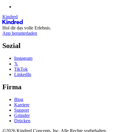
Kindred
Hol dir das volle Erlebnis.
App herunterladen
Sozial
Instagram
𝕏
TikTok
LinkedIn
Firma
Blog
Karriere
Support
Gründer
Drücken
©2026 Kindred Concepts, Inc. Alle Rechte vorbehalten.