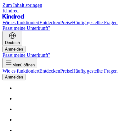
Zum Inhalt springen
Kindred
Wie es funktioniert
Entdecken
Preise
Häufig gestellte Fragen
Passt meine Unterkunft?
Deutsch
Anmelden
Passt meine Unterkunft?
Menü öffnen
Wie es funktioniert
Entdecken
Preise
Häufig gestellte Fragen
Anmelden