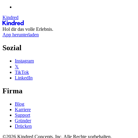
Kindred
Hol dir das volle Erlebnis.
App herunterladen
Sozial
Instagram
𝕏
TikTok
LinkedIn
Firma
Blog
Karriere
Support
Gründer
Drücken
©2026 Kindred Concepts, Inc. Alle Rechte vorbehalten.