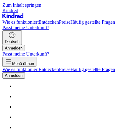
Zum Inhalt springen
Kindred
Wie es funktioniert
Entdecken
Preise
Häufig gestellte Fragen
Passt meine Unterkunft?
Deutsch
Anmelden
Passt meine Unterkunft?
Menü öffnen
Wie es funktioniert
Entdecken
Preise
Häufig gestellte Fragen
Anmelden