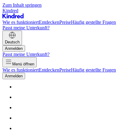
Zum Inhalt springen
Kindred
Wie es funktioniert
Entdecken
Preise
Häufig gestellte Fragen
Passt meine Unterkunft?
Deutsch
Anmelden
Passt meine Unterkunft?
Menü öffnen
Wie es funktioniert
Entdecken
Preise
Häufig gestellte Fragen
Anmelden