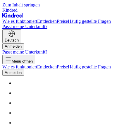
Zum Inhalt springen
Kindred
Wie es funktioniert
Entdecken
Preise
Häufig gestellte Fragen
Passt meine Unterkunft?
Deutsch
Anmelden
Passt meine Unterkunft?
Menü öffnen
Wie es funktioniert
Entdecken
Preise
Häufig gestellte Fragen
Anmelden