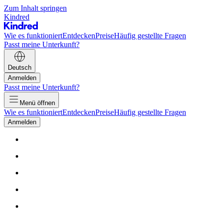
Zum Inhalt springen
Kindred
Wie es funktioniert
Entdecken
Preise
Häufig gestellte Fragen
Passt meine Unterkunft?
Deutsch
Anmelden
Passt meine Unterkunft?
Menü öffnen
Wie es funktioniert
Entdecken
Preise
Häufig gestellte Fragen
Anmelden