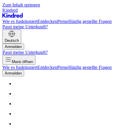
Zum Inhalt springen
Kindred
Wie es funktioniert
Entdecken
Preise
Häufig gestellte Fragen
Passt meine Unterkunft?
Deutsch
Anmelden
Passt meine Unterkunft?
Menü öffnen
Wie es funktioniert
Entdecken
Preise
Häufig gestellte Fragen
Anmelden