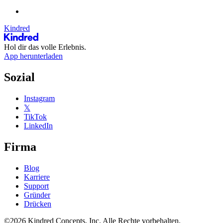
Kindred
Hol dir das volle Erlebnis.
App herunterladen
Sozial
Instagram
𝕏
TikTok
LinkedIn
Firma
Blog
Karriere
Support
Gründer
Drücken
©2026 Kindred Concepts, Inc. Alle Rechte vorbehalten.